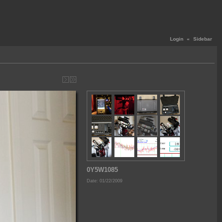
Login
«
Sidebar
0Y5W1085
Date: 01/22/2009