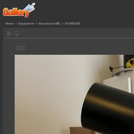
Home
»
Equipment
»
Paramount ME
»
0Y5W1085