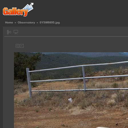
Home
»
Observatory
»
0Y5W9895.jpg