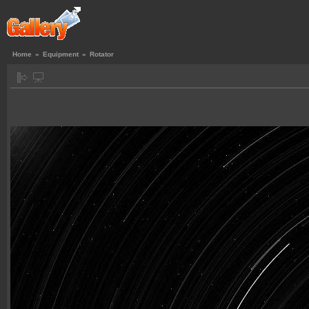
Home
»
Equipment
»
Rotator