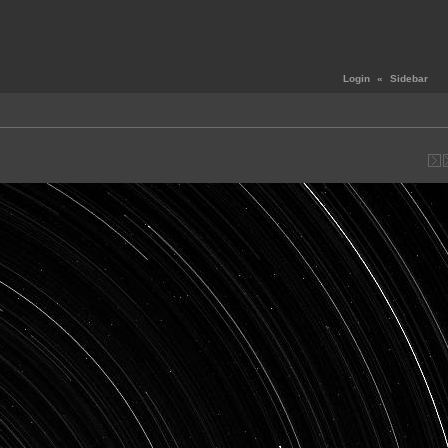
Login
«
Sidebar